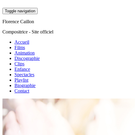
Toggle navigation
Florence Caillon
Compositrice - Site officiel
Accueil
Films
Animation
Discographie
Clips
Enfance
Spectacles
Playlist
Biographie
Contact